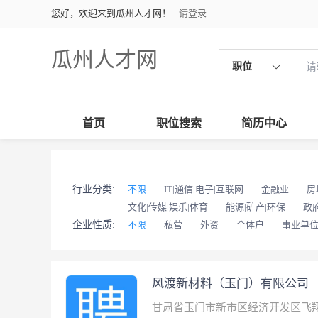
您好，欢迎来到瓜州人才网！
请登录
瓜州人才网
职位
首页
职位搜索
简历中心
行业分类:
不限
IT|通信|电子|互联网
金融业
房
文化|传媒|娱乐|体育
能源|矿产|环保
政
企业性质:
不限
私营
外资
个体户
事业单
风渡新材料（玉门）有限公司
甘肃省玉门市新市区经济开发区飞