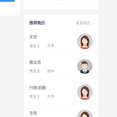
推荐简历
更多简历
文员
温女士
·
大专
营业员
男先生
·
高中
行政/后勤
曾女士
·
大专
文员