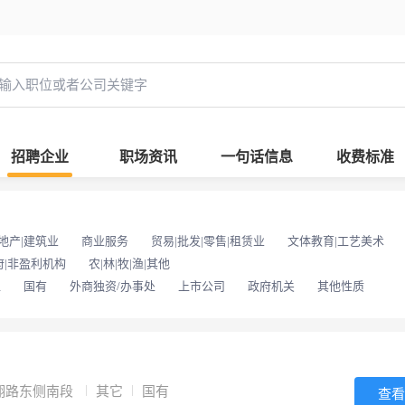
招聘企业
职场资讯
一句话信息
收费标准
地产|建筑业
商业服务
贸易|批发|零售|租赁业
文体教育|工艺美术
府|非盈利机构
农|林|牧|渔|其他
位
国有
外商独资/办事处
上市公司
政府机关
其他性质
翔路东侧南段
其它
国有
查看