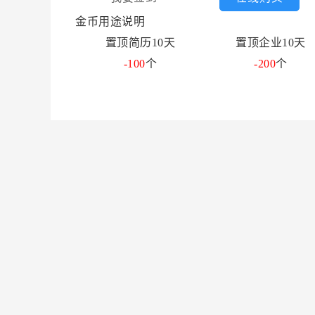
金币用途说明
置顶简历10天
置顶企业10天
-100
个
-200
个