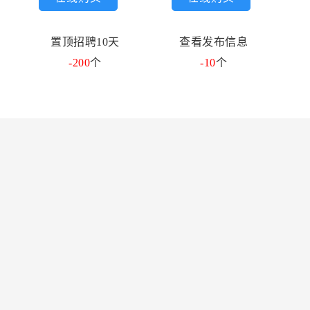
置顶招聘10天
查看发布信息
-200
个
-10
个